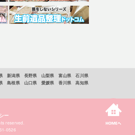
県
新潟県
長野県
山梨県
富山県
石川県
県
島根県
山口県
愛媛県
香川県
高知県
シー
ghts reserved.
61-0526