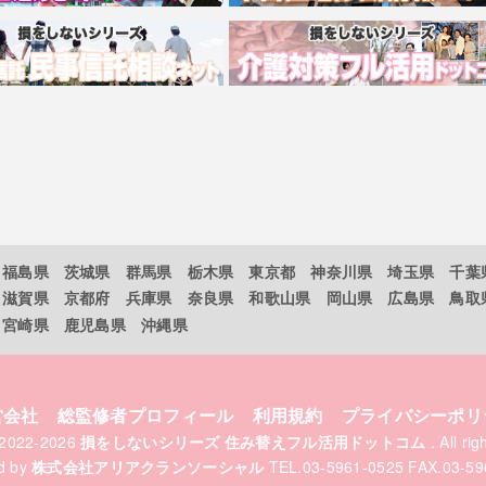
福島県
茨城県
群馬県
栃木県
東京都
神奈川県
埼玉県
千葉
滋賀県
京都府
兵庫県
奈良県
和歌山県
岡山県
広島県
鳥取
宮崎県
鹿児島県
沖縄県
営会社
総監修者プロフィール
利用規約
プライバシーポリ
t 2022-2026
損をしないシリーズ 住み替えフル活用ドットコム
. All ri
d by
株式会社アリアクランソーシャル
TEL.03-5961-0525 FAX.03-59