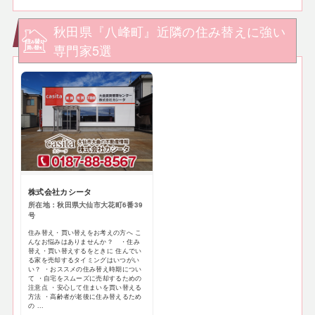
秋田県『八峰町』近隣の住み替えに強い
専門家5選
株式会社カシータ
所在地：秋田県大仙市大花町6番39
号
住み替え・買い替えをお考えの方へ こ
んなお悩みはありませんか？ ・住み
替え・買い替えするをときに 住んでい
る家を売却するタイミングはいつがい
い？ ・おススメの住み替え時期につい
て ・自宅をスムーズに売却するための
注意点 ・安心して住まいを買い替える
方法 ・高齢者が老後に住み替えるため
の ...