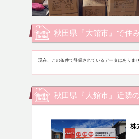
秋田県『大館市』で住
現在、この条件で登録されているデータはありま
秋田県『大館市』近隣
株