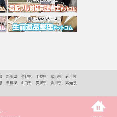
県
新潟県
長野県
山梨県
富山県
石川県
県
島根県
山口県
愛媛県
香川県
高知県
シー