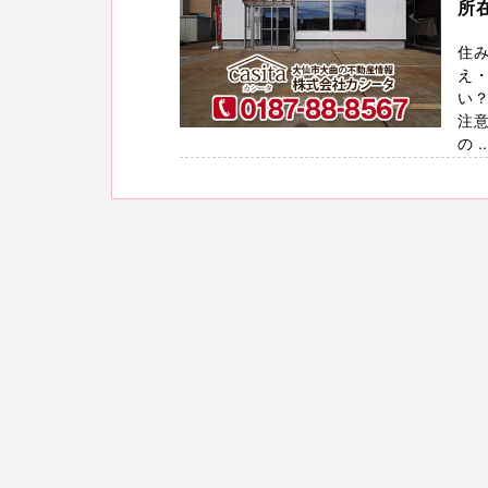
所
住
え
い？
注意
の ..