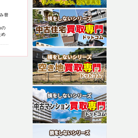
み替
めの
ため