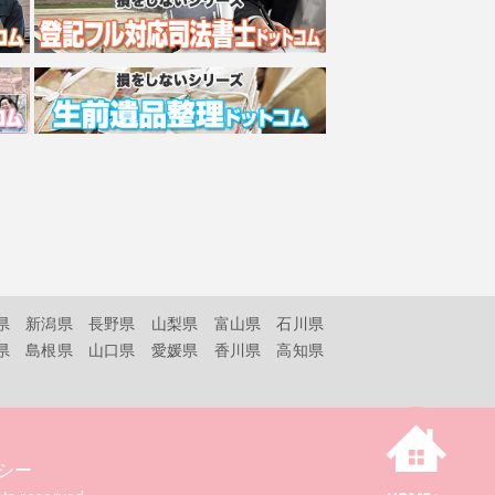
県
新潟県
長野県
山梨県
富山県
石川県
県
島根県
山口県
愛媛県
香川県
高知県
シー