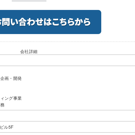
会社詳細
の企画・開発
ティング事業
業務
ビル5F