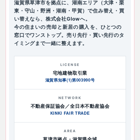
滋賀県草津市を拠点に、湖南エリア（大津・栗
東・守山・野洲・湖南・甲賀）で住み替え・買
い替えなら、株式会社Glowへ。
今の住まいの
売却
と新居の
購入
を、ひとつの
窓口でワンストップ。売り先行・買い先行のタ
イミングまで一緒に整えます。
LICENSE
宅地建物取引業
滋賀県知事(1)第003990号
NETWORK
不動産保証協会／全日本不動産協会
KINKI FAIR TRADE
AREA
草津市拠点・滋賀県全域