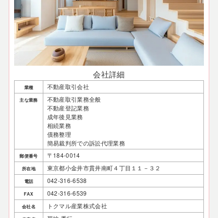
会社詳細
不動産取引会社
業種
不動産取引業務全般
主な業務
不動産登記業務
成年後見業務
相続業務
債務整理
簡易裁判所での訴訟代理業務
〒184-0014
郵便番号
東京都小金井市貫井南町４丁目１１－３２
所在地
042-316-6538
電話
042-316-6539
FAX
トクマル産業株式会社
会社名