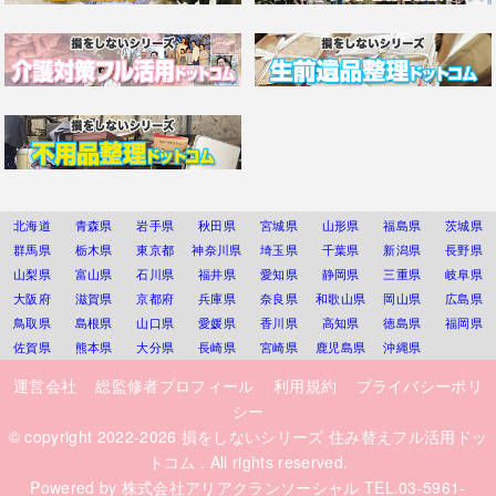
北海道
青森県
岩手県
秋田県
宮城県
山形県
福島県
茨城県
群馬県
栃木県
東京都
神奈川県
埼玉県
千葉県
新潟県
長野県
山梨県
富山県
石川県
福井県
愛知県
静岡県
三重県
岐阜県
大阪府
滋賀県
京都府
兵庫県
奈良県
和歌山県
岡山県
広島県
鳥取県
島根県
山口県
愛媛県
香川県
高知県
徳島県
福岡県
佐賀県
熊本県
大分県
長崎県
宮崎県
鹿児島県
沖縄県
運営会社
総監修者プロフィール
利用規約
プライバシーポリ
シー
© copyright 2022-2026
損をしないシリーズ 住み替えフル活用ドッ
トコム
. All rights reserved.
Powered by
株式会社アリアクランソーシャル
TEL.03-5961-