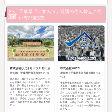
千葉県『いすみ市』近隣の住み替えに強
い専門家5選
株式会社ひだまりハウス 野田店
株式会社WiVIC
所在地：千葉県野田市堤根114-10
所在地：千葉県市川市南八幡4-4-5
402
住み替え・買い替えをお考えの方へ こ
んなお悩みはありませんか？ ・住み
千葉県千葉市美浜区・花見川区に広が
替え・買い替えするをときに 住んでい
る幕張、 新都心幕張、船橋、松戸、市
る家を売却するタイミングはいつがい
川市で 住み替え・買い替えをお考えの
い？ ・おススメの住み替え時期につい
方へ こんなお悩みはありませんか？
て ・自宅をスムーズに売却するための
・空き家を売りたいが、かなり傷んで
注意点 ・安心して住まいを買い替える
いて売却出来るか不安 ・家の中に、家
方法 ・高齢者が老後に住み替えるため
財道具、仏壇などが残っている ・現金
の ...
化を急ぎたい ・忙しいので時間をかけ
たくな ...