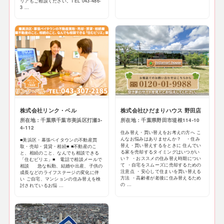
リアもご相談ください。TEL 043-486-
3 ...
株式会社リンク・ベル
株式会社ひだまりハウス 野田店
所在地：千葉県千葉市美浜区打瀬3-
所在地：千葉県野田市堤根114-10
4-112
住み替え・買い替えをお考えの方へ こ
んなお悩みはありませんか？ ・住み
■美浜区・幕張ベイタウンの不動産買
替え・買い替えするをときに 住んでい
取・売却・賃貸・相続■ ■不動産のこ
る家を売却するタイミングはいつがい
と、相続のこと、なんでも相談できる
い？ ・おススメの住み替え時期につい
「住むビリエ」■ 電話で相談メールで
て ・自宅をスムーズに売却するための
相談 急な転勤、結婚や出産、子供の
注意点 ・安心して住まいを買い替える
成長などのライフステージの変化に伴
方法 ・高齢者が老後に住み替えるため
い ご自宅、マンションの住み替えを検
の ...
討されているお悩 ...