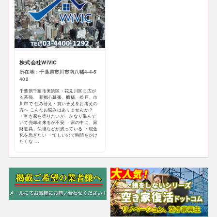
株式会社WiVIC
所在地：千葉県市川市南八幡4-4-5
402
千葉県千葉市美浜区・花見川区に広が
る幕張、 新都心幕張、船橋、松戸、市
川市で 住み替え・買い替えをお考えの
方へ こんなお悩みはありませんか？
・空き家を売りたいが、かなり傷んで
いて売却出来るか不安 ・家の中に、家
財道具、仏壇などが残っている ・現金
化を急ぎたい ・忙しいので時間をかけ
たくな ...