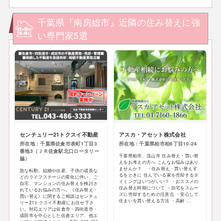
千葉県『南房総市』近隣の住み替えに強
い専門家5選
センチュリー21トクスイ不動産
アスカ・アセット株式会社
所在地：千葉県佐倉市表町1丁目3
所在地：千葉県柏市柏6丁目10-24
番地3（ＪＲ佐倉駅北口ロータリー
千葉県柏市、流山市 住み替え・買い替
脇）
えをお考えの方へ こんなお悩みはあり
ませんか？ ・住み替え・買い替えす
急な転勤、結婚や出産、子供の成長な
るをときに 住んでいる家を売却するタ
どのライフステージの変化に伴い、ご
イミングはいつがいい？ ・おススメの
自宅、マンションの住み替えを検討さ
住み替え時期について ・自宅をスムー
れているお悩みの方へ。《住み替え・
ズに売却するための注意点 ・安心して
買い替え》に関するご相談はセンチュ
住まいを買い替える方法 ・高齢 ...
リー21トクスイ不動産にお任せ下さ
い。対応エリアは佐倉市・四街道市・
成田市を中心とした佐倉エリア、他エ