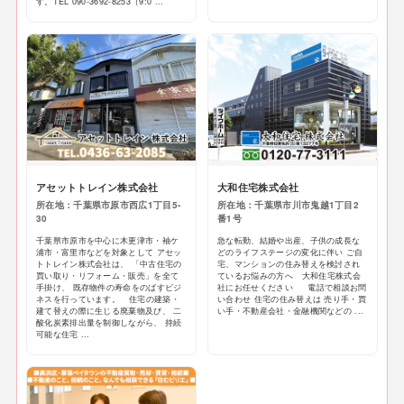
す。TEL 090-3692-8253（9:0 ...
アセットトレイン株式会社
大和住宅株式会社
所在地：千葉県市原市西広1丁目5-
所在地：千葉県市川市鬼越1丁目2
30
番1号
千葉県市原市を中心に木更津市・袖ケ
急な転勤、結婚や出産、子供の成長な
浦市・富里市などを対象として アセッ
どのライフステージの変化に伴い ご自
トトレイン株式会社は、 「中古住宅の
宅、マンションの住み替えを検討され
買い取り・リフォーム・販売」を全て
ているお悩みの方へ 大和住宅株式会
手掛け、 既存物件の寿命をのばすビジ
社にお任せください 電話で相談お問
ネスを行っています。 住宅の建築・
い合わせ 住宅の住み替えは 売り手・買
建て替えの際に生じる廃棄物及び、 二
い手・不動産会社・金融機関などの ...
酸化炭素排出量を制御しながら、 持続
可能な住宅 ...