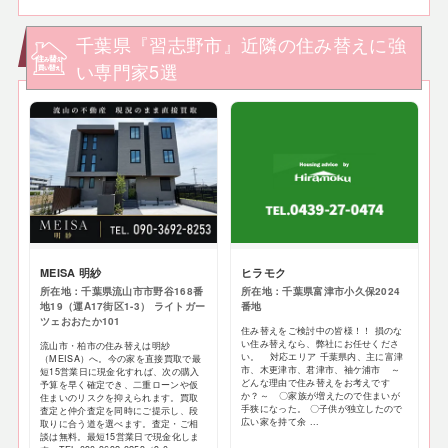
千葉県『習志野市』近隣の住み替えに強
い専門家5選
MEISA 明紗
ヒラモク
所在地：千葉県流山市市野谷168番
所在地：千葉県富津市小久保2024
地19（運A17街区1-3） ライトガー
番地
ツェおおたか101
住み替えをご検討中の皆様！！ 損のな
い住み替えなら、弊社にお任せくださ
流山市・柏市の住み替えは明紗
い。 対応エリア 千葉県内、主に富津
（MEISA）へ。今の家を直接買取で最
市、木更津市、君津市、袖ケ浦市 ～
短15営業日に現金化すれば、次の購入
どんな理由で住み替えをお考えです
予算を早く確定でき、二重ローンや仮
か？～ 〇家族が増えたので住まいが
住まいのリスクを抑えられます。買取
手狭になった。 〇子供が独立したので
査定と仲介査定を同時にご提示し、段
広い家を持て余 ...
取りに合う道を選べます。査定・ご相
談は無料。最短15営業日で現金化しま