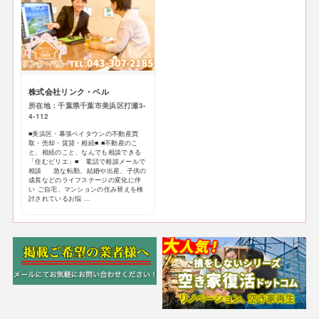
株式会社リンク・ベル
所在地：千葉県千葉市美浜区打瀬3-
4-112
■美浜区・幕張ベイタウンの不動産買
取・売却・賃貸・相続■ ■不動産のこ
と、相続のこと、なんでも相談できる
「住むビリエ」■ 電話で相談メールで
相談 急な転勤、結婚や出産、子供の
成長などのライフステージの変化に伴
い ご自宅、マンションの住み替えを検
討されているお悩 ...