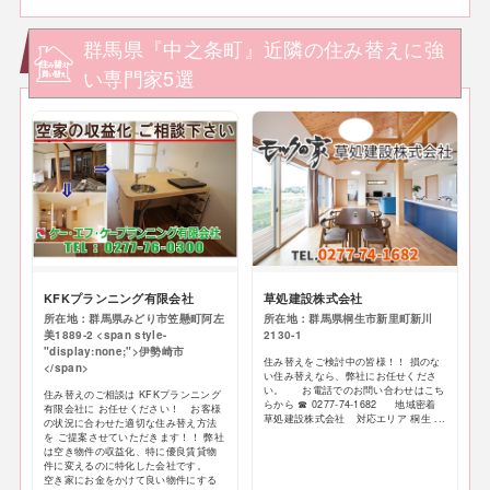
群馬県『中之条町』近隣の住み替えに強
い専門家5選
KFKプランニング有限会社
草処建設株式会社
所在地：群馬県みどり市笠懸町阿左
所在地：群馬県桐生市新里町新川
美1889-2 <span style-
2130-1
"display:none;">伊勢崎市
住み替えをご検討中の皆様！！ 損のな
</span>
い住み替えなら、弊社にお任せくださ
い。 お電話でのお問い合わせはこち
住み替えのご相談は KFKプランニング
らから ☎ 0277-74-1682 地域密着
有限会社に お任せください！ お客様
草処建設株式会社 対応エリア 桐生 ...
の状況に合わせた適切な住み替え方法
を ご提案させていただきます！！ 弊社
は空き物件の収益化、特に優良賃貸物
件に変えるのに特化した会社です。
空き家にお金をかけて良い物件にする