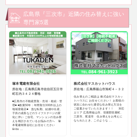
広島県『三次市』近隣の住み替えに強い
専門家5選
塚本電建有限会社
株式会社マスカットハウス
所在地：広島県広島市佐伯区五日市
所在地：広島県福山市旭町４－３２
町石内３４２４番地
住み替えのご相談は 株式会社マスカッ
トハウスに お任せください！ お客様の
■広島市の不動産買取・売却・相続・管
状況に合わせた適切な住み替え方法を
理■ ■創業50年：年間取引300件以上の
ご提案させていただきます！！ 対応
地域密着店■ 急な転勤、結婚や出産、
エリア 広島県福山市、世羅郡世羅町、
子供の成長などのライフステージの変
三原市、尾道市 住み替えをお考えに
化に伴い ご自宅、マンションの住み替
なられたとき、このような ...
えを検討されているお悩みの方へ 塚
本電建有限会社にお任せください
&nbs ...