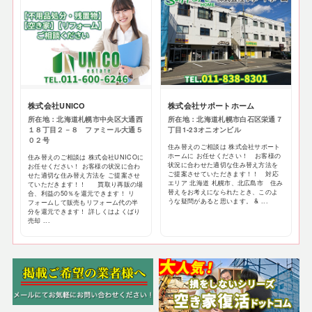
株式会社UNICO
株式会社サポートホーム
所在地：北海道札幌市中央区大通西
所在地：北海道札幌市白石区栄通７
１８丁目２－８ ファミール大通５
丁目1-23オニオンビル
０２号
住み替えのご相談は 株式会社サポート
ホームに お任せください！ お客様の
住み替えのご相談は 株式会社UNICOに
状況に合わせた適切な住み替え方法を
お任せください！ お客様の状況に合わ
ご提案させていただきます！！ 対応
せた適切な住み替え方法を ご提案させ
エリア 北海道 札幌市、北広島市 住み
ていただきます！！ 買取り再販の場
替えをお考えになられたとき、このよ
合、利益の50％を還元できます！ リ
うな疑問があると思います。 & ...
フォームして販売もリフォーム代の半
分を還元できます！ 詳しくはよくばり
売却 ...