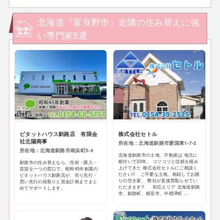
北海道『富良野市』近隣の住み替えに強
い専門家5選
ピタットハウス釧路店 有限会
株式会社セトル
社北陽商事
所在地：北海道釧路市愛国東1-7-2
所在地：北海道釧路市南浜町5-4
北海道釧路市の土地、不動産は 地元に
根付いて30年、 コツコツと信頼を積み
釧路市の住み替えなら、売却・購入・
上げてきた 株式会社セトルにご相談く
賃貸を一つの窓口で。昭和45年創業の
ださい!! ご不要な土地、相続してお困
ピタットハウス釧路店が、売り先行・
りの空き家、 弊社が直接買取らせてい
買い先行の段取りと資金計画までまと
ただきます!! 対応エリア 北海道釧路
めてサポートします。
市、釧路町、根室市、中標津町 ...