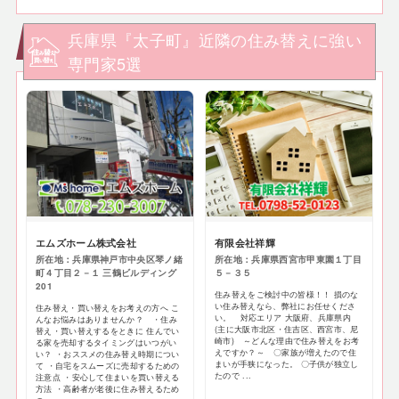
兵庫県『太子町』近隣の住み替えに強い
専門家5選
エムズホーム株式会社
有限会社祥輝
所在地：兵庫県神戸市中央区琴ノ緒
所在地：兵庫県西宮市甲東園１丁目
町４丁目２－１ 三鶴ビルディング
５－３５
201
住み替えをご検討中の皆様！！ 損のな
い住み替えなら、弊社にお任せくださ
住み替え・買い替えをお考えの方へ こ
い。 対応エリア 大阪府、兵庫県内
んなお悩みはありませんか？ ・住み
(主に大阪市北区・住吉区、西宮市、尼
替え・買い替えするをときに 住んでい
崎市) ～どんな理由で住み替えをお考
る家を売却するタイミングはいつがい
えですか？～ 〇家族が増えたので住
い？ ・おススメの住み替え時期につい
まいが手狭になった。 〇子供が独立し
て ・自宅をスムーズに売却するための
たので ...
注意点 ・安心して住まいを買い替える
方法 ・高齢者が老後に住み替えるため