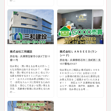
の ...
株式会社三和建設
株式会社ＬＡＮＳＥＥＤ(ラン
シード)
所在地：兵庫県宝塚市小浜3丁目11
番11号
所在地：兵庫県明石市二見町西二見
157番地の127
住み替え・買い替えをお考えの方へ こ
んなお悩みはありませんか？ ・住み
住み替えのご相談は 株式会社ＬＡＮＳ
替え・買い替えするをときに 住んでい
ＥＥＤ(ランシード)に お任せくださ
る家を売却するタイミングはいつがい
い！ お客様の状況に合わせた適切な住
い？ ・おススメの住み替え時期につい
み替え方法を ご提案させていただきま
て ・自宅をスムーズに売却するための
す！！ 対応エリア 兵庫県全域 強化
注意点 ・安心して住まいを買い替える
エリア：明石市 神戸市、姫路市、加
方法 ・高齢者が老後に住み替えるため
古川市 住み替えをお考 ...
の ...