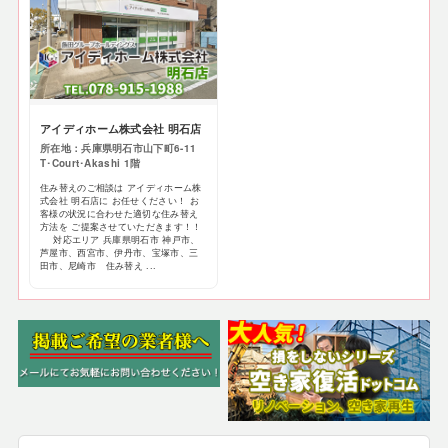
アイディホーム株式会社 明石店
所在地：兵庫県明石市山下町6-11
T･Court･Akashi 1階
住み替えのご相談は アイディホーム株
式会社 明石店に お任せください！ お
客様の状況に合わせた適切な住み替え
方法を ご提案させていただきます！！
対応エリア 兵庫県明石市 神戸市、
芦屋市、西宮市、伊丹市、宝塚市、三
田市、尼崎市 住み替え ...