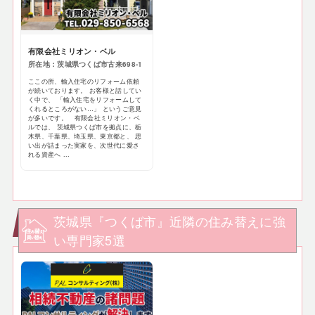
有限会社ミリオン・ベル
所在地：茨城県つくば市古来698-1
ここの所、輸入住宅のリフォーム依頼
が続いております。 お客様と話してい
く中で、 「輸入住宅をリフォームして
くれるところがない…」 というご意見
が多いです。 有限会社ミリオン・ベ
ルでは、 茨城県つくば市を拠点に、栃
木県、千葉県、埼玉県、東京都と、 思
い出が詰まった実家を、次世代に愛さ
れる資産へ ...
茨城県『つくば市』近隣の住み替えに強
い専門家5選