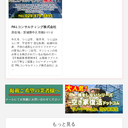
PALコンサルティング株式会社
所在地：茨城県牛久市南2-11-2
牛久市、つくば市、 取手市、つくばみ
らい市、守谷市で 急な転勤、結婚や出
産、子供の成長などのライフステージ
の変化に伴い ご自宅、マンションの住
み替えを検討されているお悩みの方へ
【不動産業界歴36年】 お客様ファース
トの丁寧なご提案とスピーディーな対
応 PALコンサルティング株式会社に お
...
もっと見る