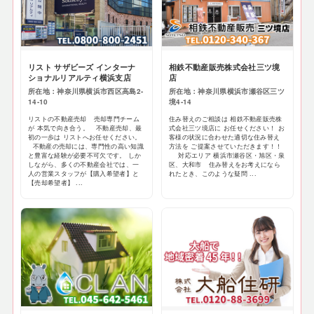
リスト サザビーズ インターナ
相鉄不動産販売株式会社三ツ境
ショナルリアルティ横浜支店
店
所在地：神奈川県横浜市西区高島2-
所在地：神奈川県横浜市瀬谷区三ツ
14-10
境4-14
リストの不動産売却 売却専門チーム
住み替えのご相談は 相鉄不動産販売株
が 本気で向き合う。 不動産売却、最
式会社三ツ境店に お任せください！ お
初の一歩は リストへお任せください。
客様の状況に合わせた適切な住み替え
不動産の売却には、専門性の高い知識
方法を ご提案させていただきます！！
と豊富な経験が必要不可欠です。 しか
対応エリア 横浜市瀬谷区・旭区・泉
しながら、多くの不動産会社では、一
区、大和市 住み替えをお考えになら
人の営業スタッフが【購入希望者】と
れたとき、このような疑問 ...
【売却希望者】 ...