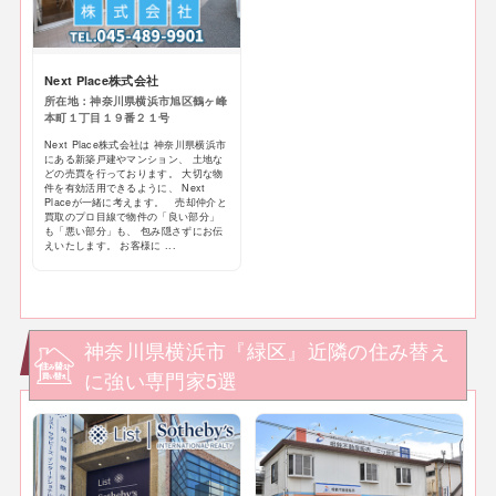
Next Place株式会社
所在地：神奈川県横浜市旭区鶴ヶ峰
本町１丁目１９番２１号
Next Place株式会社は 神奈川県横浜市
にある新築戸建やマンション、 土地な
どの売買を行っております。 大切な物
件を有効活用できるように、 Next
Placeが一緒に考えます。 売却仲介と
買取のプロ目線で物件の「良い部分」
も「悪い部分」も、 包み隠さずにお伝
えいたします。 お客様に ...
神奈川県横浜市『緑区』近隣の住み替え
に強い専門家5選