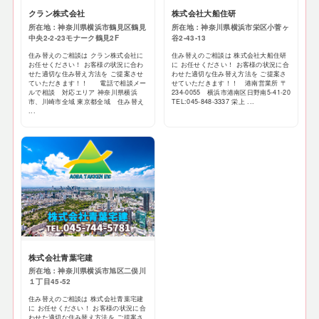
クラン株式会社
株式会社大船住研
所在地：神奈川県横浜市鶴見区鶴見
所在地：神奈川県横浜市栄区小菅ヶ
中央2-2-23モナーク鶴見2F
谷2-43-13
住み替えのご相談は クラン株式会社に
住み替えのご相談は 株式会社大船住研
お任せください！ お客様の状況に合わ
に お任せください！ お客様の状況に合
せた適切な住み替え方法を ご提案させ
わせた適切な住み替え方法を ご提案さ
ていただきます！！ 電話で相談メー
せていただきます！！ 港南営業所 〒
ルで相談 対応エリア 神奈川県横浜
234-0055 横浜市港南区日野南5-41-20
市、川崎市全域 東京都全域 住み替え
TEL:045-848-3337 栄上 ...
...
株式会社青葉宅建
所在地：神奈川県横浜市旭区二俣川
１丁目45-52
住み替えのご相談は 株式会社青葉宅建
に お任せください！ お客様の状況に合
わせた適切な住み替え方法を ご提案さ