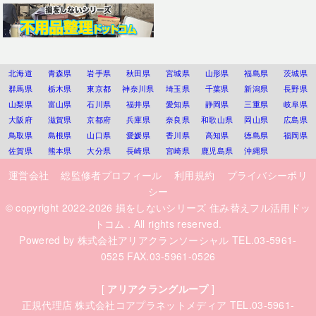
北海道
青森県
岩手県
秋田県
宮城県
山形県
福島県
茨城県
群馬県
栃木県
東京都
神奈川県
埼玉県
千葉県
新潟県
長野県
山梨県
富山県
石川県
福井県
愛知県
静岡県
三重県
岐阜県
大阪府
滋賀県
京都府
兵庫県
奈良県
和歌山県
岡山県
広島県
鳥取県
島根県
山口県
愛媛県
香川県
高知県
徳島県
福岡県
佐賀県
熊本県
大分県
長崎県
宮崎県
鹿児島県
沖縄県
運営会社
総監修者プロフィール
利用規約
プライバシーポリ
シー
© copyright 2022-2026
損をしないシリーズ 住み替えフル活用ドッ
トコム
. All rights reserved.
Powered by
株式会社アリアクランソーシャル
TEL.03-5961-
0525 FAX.03-5961-0526
[
アリアクラングループ
]
正規代理店
株式会社コアプラネットメディア
TEL.03-5961-