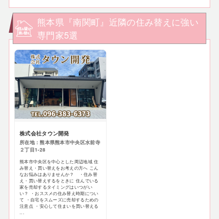
熊本県『南関町』近隣の住み替えに強い
専門家5選
株式会社タウン開発
所在地：熊本県熊本市中央区水前寺
２丁目1-28
熊本市中央区を中心とした周辺地域 住
み替え・買い替えをお考えの方へ こん
なお悩みはありませんか？ ・住み替
え・買い替えするをときに 住んでいる
家を売却するタイミングはいつがい
い？ ・おススメの住み替え時期につい
て ・自宅をスムーズに売却するための
注意点 ・安心して住まいを買い替える
...