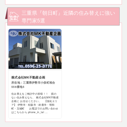
三重県『朝日町』近隣の住み替えに強い
専門家5選
株式会社MK不動産企画
所在地：三重県伊勢市小俣町相合
556番地5
住み替えをご検討中の皆様！！ 損の
ない住み替えなら、 株式会社MK不動産
企画に お任せください。 【強化エリ
ア】 伊勢市・松阪市・鈴鹿市・明和
町・玉城町 お電話でのお問い合わせ
はこちらから phone_in_tal ...