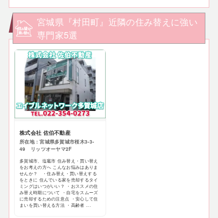
宮城県『村田町』近隣の住み替えに強い
専門家5選
株式会社 佐伯不動産
所在地：宮城県多賀城市桜木3-3-
49 リッツオーヤマ2F
多賀城市、塩竈市 住み替え・買い替え
をお考えの方へ こんなお悩みはありま
せんか？ ・住み替え・買い替えする
をときに 住んでいる家を売却するタイ
ミングはいつがいい？ ・おススメの住
み替え時期について ・自宅をスムーズ
に売却するための注意点 ・安心して住
まいを買い替える方法 ・高齢者 ...