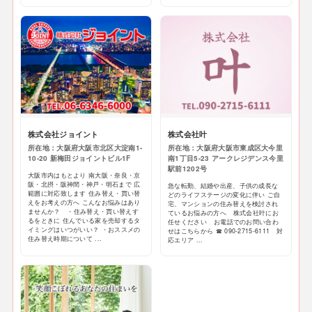
株式会社ジョイント
株式会社叶
所在地：大阪府大阪市北区大淀南1-
所在地：大阪府大阪市東成区大今里
10-20 新梅田ジョイントビル1F
南1丁目5-23 アークレジデンス今里
駅前1202号
大阪市内はもとより 南大阪・奈良・京
阪・北摂・阪神間・神戸・明石まで 広
急な転勤、結婚や出産、子供の成長な
範囲に対応致します 住み替え・買い替
どのライフステージの変化に伴い ご自
えをお考えの方へ こんなお悩みはあり
宅、マンションの住み替えを検討され
ませんか？ ・住み替え・買い替えす
ているお悩みの方へ 株式会社叶にお
るをときに 住んでいる家を売却するタ
任せください お電話でのお問い合わ
イミングはいつがいい？ ・おススメの
せはこちらから ☎ 090-2715-6111 対
住み替え時期について ...
応エリア ...