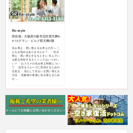
Re-style
所在地：大阪府大阪市北区西天満6-
4-12グラン・ビルド西天満2階
住み替え・買い替えをお考えの方へ こ
んなお悩みはありませんか？ ・住み
替え・買い替えするをときに 住んでい
る家を売却するタイミングはいつがい
い？ ・おススメの住み替え時期につい
て ・自宅をスムーズに売却するための
注意点 ・安心して住まいを買い替える
方法 ・高齢者が老後に住み替えるため
の ...