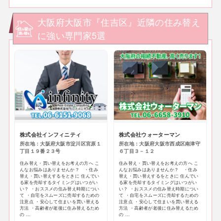
大阪府大阪市『住吉区』近隣の住み替え
に強い専門家5選
株式会社インフィニティ
株式会社ウォーターマン
所在地：大阪府大阪市淀川区宮原１
所在地：大阪府大阪市西成区南津守
丁目１９番２３号
６丁目３－１２
住み替え・買い替えをお考えの方へ こ
住み替え・買い替えをお考えの方へ こ
んなお悩みはありませんか？ ・住み
んなお悩みはありませんか？ ・住み
替え・買い替えするをときに 住んでい
替え・買い替えするをときに 住んでい
る家を売却するタイミングはいつがい
る家を売却するタイミングはいつがい
い？ ・おススメの住み替え時期につい
い？ ・おススメの住み替え時期につい
て ・自宅をスムーズに売却するための
て ・自宅をスムーズに売却するための
注意点 ・安心して住まいを買い替える
注意点 ・安心して住まいを買い替える
方法 ・高齢者が老後に住み替えるため
方法 ・高齢者が老後に住み替えるため
の ...
の ...