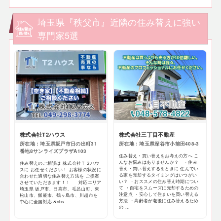
埼玉県『秩父市』近隣の住み替えに強い
専門家5選
株式会社T2ハウス
株式会社三丁目不動産
所在地：埼玉県坂戸市日の出町31
所在地：埼玉県深谷市小前田408-3
番地8サンライズプラザA103
住み替え・買い替えをお考えの方へ こ
んなお悩みはありませんか？ ・住み
住み替えのご相談は 株式会社Ｔ２ハウ
替え・買い替えするをときに 住んでい
スに お任せください！ お客様の状況に
る家を売却するタイミングはいつがい
合わせた適切な住み替え方法を ご提案
い？ ・おススメの住み替え時期につい
させていただきます！！ 対応エリア
て ・自宅をスムーズに売却するための
埼玉県 坂戸市、日高市、毛呂山町、東
注意点 ・安心して住まいを買い替える
松山市、飯能市、鶴ヶ島市、川越市を
方法 ・高齢者が老後に住み替えるため
中心に全国対応 &nbs ...
の ...