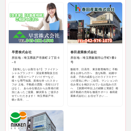
早雲株式会社
春田産業株式会社
所在地：埼玉県坂戸市泉町２丁目６
所在地：埼玉県飯能市山手町1番2
−６
号
【後悔しないお取引を!!】 ファイナン
飯能市、日高市、東京都青梅市に 不動
シャルプランナー・貸金業務取扱主任
産をお持ちの方へ 急な転勤、結婚や
者・ 住宅ローンアドバイザーなど、
出産、子供の成長などのライフステー
様々な専門知識、資格を持ったスタッ
ジの変化に伴い ご自宅、マンションの
フが 土地、不動産の買取・売却だけで
住み替えを検討されているお悩みの方
はなく、 あらゆる観点からお客様の状
へ 【創業40年以上の経験と実績】 相
況にあったご提案、解決策を ご提示さ
続不動産の売却を徹底サポート 春田産
せていただきます！ 埼玉県坂戸市、
業株式会社に お任せ下さい ...
鶴ヶ島市、 ...