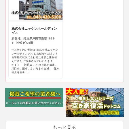
株式会社ニッケンホールディン
グス
所在地：埼玉県戸田市新曽1998-
1 NKGビル5階
住み替えのご相談は 株式会社ニッケン
ホールディングス にお任せください！
お客様の状況に合わせた適切な住み替
え方法を ご提案させていただきま
す！！ 対応エリア 埼玉県戸田市、
川口市、蕨市、さいたま市全域 住み
替えをお考 ...
もっと見る