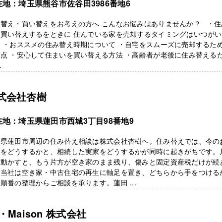
在地：埼玉県熊谷市佐谷田3986番地6
み替え・買い替えをお考えの方へ こんなお悩みはありませんか？ ・住
・買い替えするをときに 住んでいる家を売却するタイミングはいつがい
 ・おススメの住み替え時期について ・自宅をスムーズに売却するた
点 ・安心して住まいを買い替える方法 ・高齢者が老後に住み替える
.
式会社杏樹
在地：埼玉県蓮田市西城3丁目98番地9
玉県蓮田市周辺の住み替え相談は株式会社杏樹へ。住み替えでは、今の
いをどうするかと、相続した実家をどうするかが同時に起きがちです。
け動かすと、もう片方が空き家のまま残り、傷みと固定資産税だけが続
。当社は空き家・中古住宅の再生に軸足を置き、どちらから手をつける
順番の整理からご相談を承ります。蓮田 ...
a・Maison 株式会社