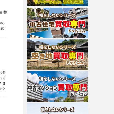
み替
めの
ため
お住
片方
きま
かと