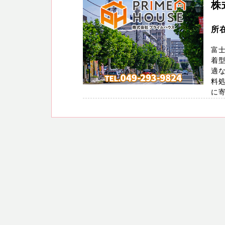
株
所在
富
着
適
料
に