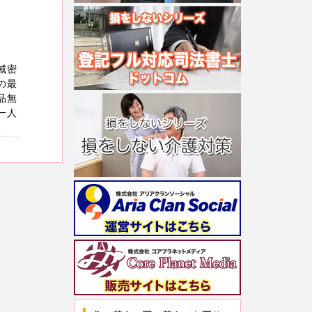
域密
の最
品無
一人