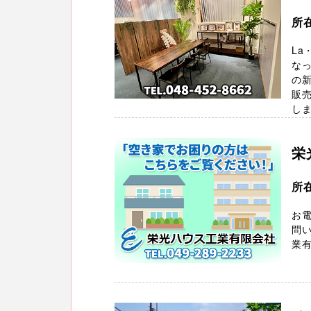
所
La
な
の
販
しま 
栄
所
お電
問い
業有