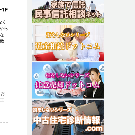
1F
なく
から
富な
応致
lお
ス工