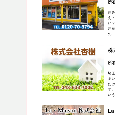
所
住
え
い？
注意
の ..
株
所
埼
ま
だ
す
いう
L