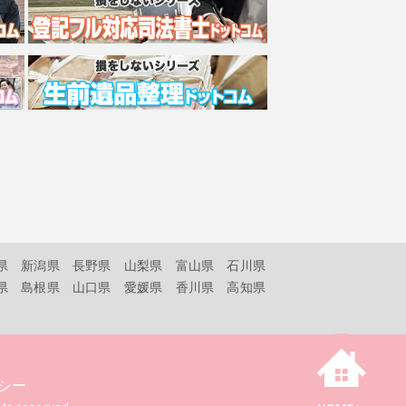
県
新潟県
長野県
山梨県
富山県
石川県
県
島根県
山口県
愛媛県
香川県
高知県
シー