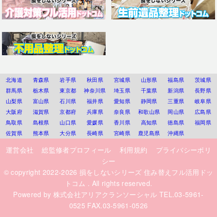
北海道
青森県
岩手県
秋田県
宮城県
山形県
福島県
茨城県
群馬県
栃木県
東京都
神奈川県
埼玉県
千葉県
新潟県
長野県
山梨県
富山県
石川県
福井県
愛知県
静岡県
三重県
岐阜県
大阪府
滋賀県
京都府
兵庫県
奈良県
和歌山県
岡山県
広島県
鳥取県
島根県
山口県
愛媛県
香川県
高知県
徳島県
福岡県
佐賀県
熊本県
大分県
長崎県
宮崎県
鹿児島県
沖縄県
運営会社
総監修者プロフィール
利用規約
プライバシーポリ
シー
© copyright 2022-2026
損をしないシリーズ 住み替えフル活用ドッ
トコム
. All rights reserved.
Powered by
株式会社アリアクランソーシャル
TEL.03-5961-
0525 FAX.03-5961-0526