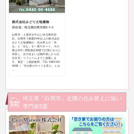
株式会社みどり土地建物
所在地：埼玉県白岡市西9-7-5
白岡市・上尾市を中心に埼玉県内対
応。白岡市で創業24年以上の株式会社
みどり土地建物が、住み替えの「売
る」と「住む」を一貫サポート。今の
家は仲介×買取保証制度で計画どおりに
売却し、次の住まいは物件探しから注
文住宅・リフォームまでご提案しま
す。査定・ご相談無料。TEL 0480-90-
4686（「空き家のサイトを見た」とお
...
埼玉県『白岡市』近隣の住み替えに強い
専門家5選