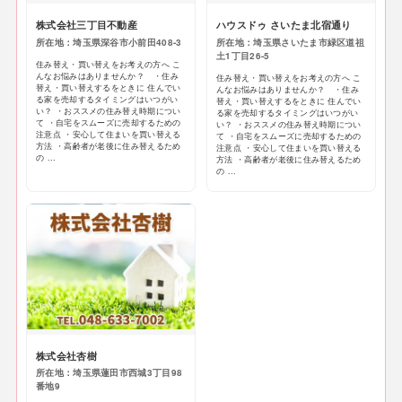
株式会社三丁目不動産
ハウスドゥ さいたま北宿通り
所在地：埼玉県深谷市小前田408-3
所在地：埼玉県さいたま市緑区道祖
土1丁目26-5
住み替え・買い替えをお考えの方へ こ
んなお悩みはありませんか？ ・住み
住み替え・買い替えをお考えの方へ こ
替え・買い替えするをときに 住んでい
んなお悩みはありませんか？ ・住み
る家を売却するタイミングはいつがい
替え・買い替えするをときに 住んでい
い？ ・おススメの住み替え時期につい
る家を売却するタイミングはいつがい
て ・自宅をスムーズに売却するための
い？ ・おススメの住み替え時期につい
注意点 ・安心して住まいを買い替える
て ・自宅をスムーズに売却するための
方法 ・高齢者が老後に住み替えるため
注意点 ・安心して住まいを買い替える
の ...
方法 ・高齢者が老後に住み替えるため
の ...
株式会社杏樹
所在地：埼玉県蓮田市西城3丁目98
番地9