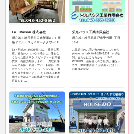
La・Maison 株式会社
栄光ハウス工業有限会社
所在地：埼玉県川口市飯塚3-3-1 東
所在地：埼玉県坂戸市千代田1丁目
急ドエル・スカイマークタワー1F
10-8
La・Maison株式会社では、 豊富な実
お電話でのお問い合わせはこちらから
績、独自のノウハウを活かし、使わな
phone_in_talk 049-289-2233 mailお
くなった空き家を スピーディーに高価
問い合わせはこちらから LINE
買取・高値売却致します！ 買取案件
WORKS 住み替えのご相談は 栄光ハ
からの新築一戸建・アパート建築・中
ウス工業有限会社に お任せください！
古マンションのリノベーション等、 豊
お客様の状況 ...
富な販売実績により、 あらゆる不動産
物件の売却ニーズに迅速かつ柔軟に対
応致しま ...