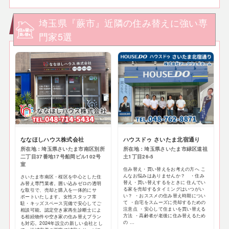
埼玉県『蕨市』近隣の住み替えに強い専
門家5選
ななほしハウス株式会社
ハウスドゥ さいたま北宿通り
所在地：埼玉県さいたま市南区別所
所在地：埼玉県さいたま市緑区道祖
二丁目37番地17号船岡ビル102号
土1丁目26-5
室
住み替え・買い替えをお考えの方へ こ
んなお悩みはありませんか？ ・住み
さいたま市南区・桜区を中心とした住
替え・買い替えするをときに 住んでい
み替え専門業者。囲い込みゼロの透明
る家を売却するタイミングはいつがい
な取引で、売却と購入を一体的にサ
い？ ・おススメの住み替え時期につい
ポートいたします。女性スタッフ常
て ・自宅をスムーズに売却するための
駐・キッズスペース完備で安心してご
注意点 ・安心して住まいを買い替える
相談可能。認定空き家再生診断士によ
方法 ・高齢者が老後に住み替えるため
る相続物件や空き家の住み替えプラン
の ...
も対応。2024年設立の新しい会社とし