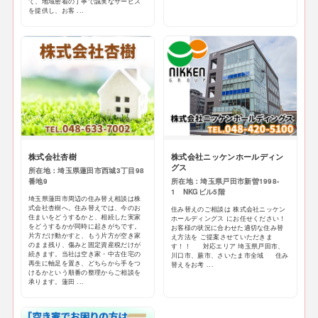
て、地域密着の丁寧で誠実なサービス
を提供し、お客 ...
株式会社杏樹
株式会社ニッケンホールディン
グス
所在地：埼玉県蓮田市西城3丁目98
番地9
所在地：埼玉県戸田市新曽1998-
1 NKGビル5階
埼玉県蓮田市周辺の住み替え相談は株
式会社杏樹へ。住み替えでは、今のお
住み替えのご相談は 株式会社ニッケン
住まいをどうするかと、相続した実家
ホールディングス にお任せください！
をどうするかが同時に起きがちです。
お客様の状況に合わせた適切な住み替
片方だけ動かすと、もう片方が空き家
え方法を ご提案させていただきま
のまま残り、傷みと固定資産税だけが
す！！ 対応エリア 埼玉県戸田市、
続きます。当社は空き家・中古住宅の
川口市、蕨市、さいたま市全域 住み
再生に軸足を置き、どちらから手をつ
替えをお考 ...
けるかという順番の整理からご相談を
承ります。蓮田 ...