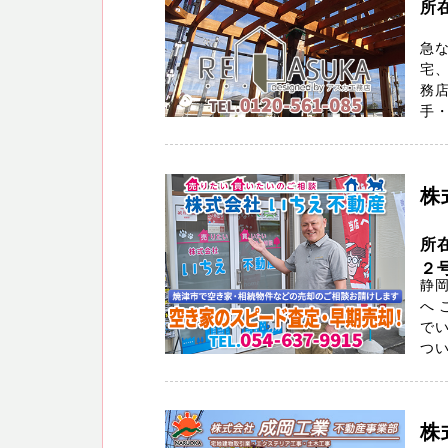
所
急
宅
務
手・
株
所
２
静
へ 
で
つい
株