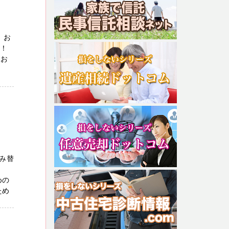
 お
！！
をお
み替
めの
ため