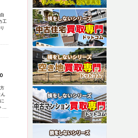
ご自
カ工
り
０
の方
住ん
期に
..