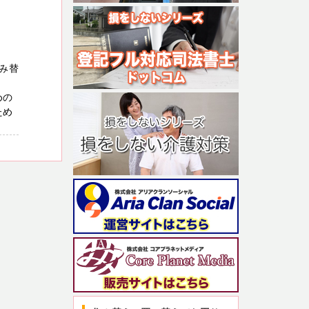
み替
めの
ため