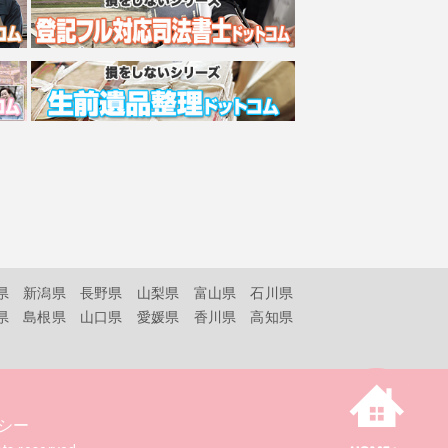
県
新潟県
長野県
山梨県
富山県
石川県
県
島根県
山口県
愛媛県
香川県
高知県
シー