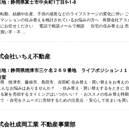
在地：静岡県富士市中央町1丁目9-1-8
な転勤、結婚や出産、子供の成長などのライフステージの変化に伴い 
、マンションの住み替えを検討されているお悩みの方へ 有限会社アス
店にお任せください 電話で相談メールで相談 住宅の住み替えは 売
買い手・不 ...
式会社いちえ不動産
在地：静岡県焼津市三ケ名２６９番地 ライフポジションＪ１
号室
岡県 焼津市、藤枝市、島田市、吉田町 住み替え・買い替えをお考え
こんなお悩みはありませんか？ ・住み替え・買い替えするをときに 
いる家を売却するタイミングはいつがいい？ ・おススメの住み替え時
て ・自宅をスムーズに売却するための注意点 ・安心して住まいを買い .
式会社成岡工業 不動産事業部