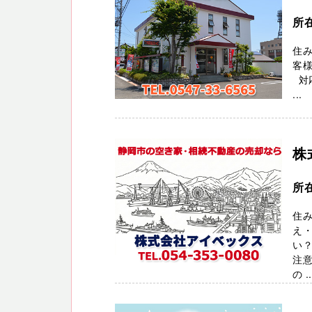
所
住み
客
対
...
株
所
住
え
い？
注意
の ..