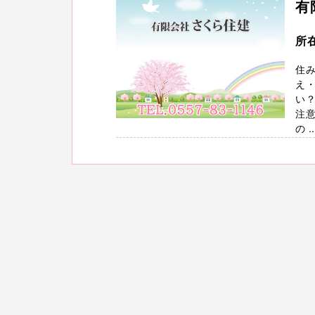
有
所
住
え
い？
注意
の ..