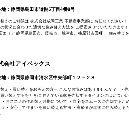
在地：静岡県島田市道悦5丁目4番8号
替えのご相談は 株式会社成岡工業 不動産事業部に お任せください！
様の状況に合わせた適切な住み替え方法を ご提案させていただきます
応エリア 静岡県島田市、藤枝市、焼津市、榛原郡吉田町 住み替え
式会社アイベックス
在地：静岡県静岡市清水区中矢部町１２－２８
み替え・買い替えをお考えの方へ こんなお悩みはありませんか？ ・住
・買い替えするをときに 住んでいる家を売却するタイミングはいつがい
 ・おススメの住み替え時期について ・自宅をスムーズに売却するた
点 ・安心して住まいを買い替える方法 ・高齢者が老後に住み替える
.