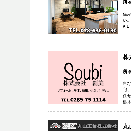
所
住
い。
K-
株
所
急
宅
任
栃木
丸