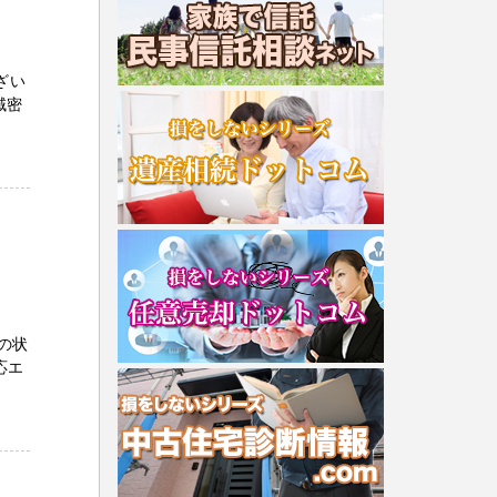
ざい
域密
の状
応エ