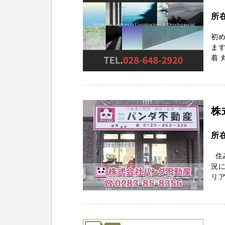
所
初め
ます
着 
株
所在
住
況
リア