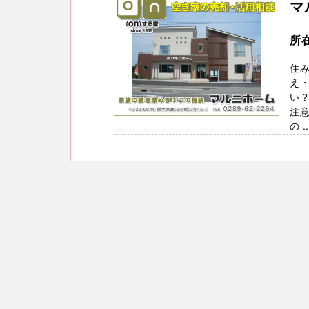
マ
所
住
え
い？
注意
の ..