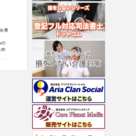
み替
めの
ため