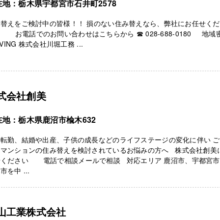
在地：栃木県宇都宮市石井町2578
み替えをご検討中の皆様！！ 損のない住み替えなら、弊社にお任せく
 お電話でのお問い合わせはこちらから ☎ 028-688-0180 地域
LIVING 株式会社川堀工務 ...
式会社創美
在地：栃木県鹿沼市楡木632
な転勤、結婚や出産、子供の成長などのライフステージの変化に伴い 
、マンションの住み替えを検討されているお悩みの方へ 株式会社創美に
せください 電話で相談メールで相談 対応エリア 鹿沼市、宇都宮市
市を中 ...
山工業株式会社