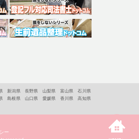
県
新潟県
長野県
山梨県
富山県
石川県
県
島根県
山口県
愛媛県
香川県
高知県
シー