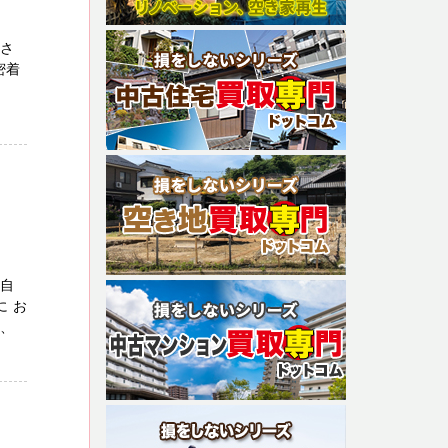
ださ
密着
ご自
 お
、