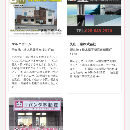
マルニホーム
丸山工業株式会社
所在地：栃木県鹿沼市樅山町45-1
所在地：栃木県宇都宮市鶴田町
1960
住み替え・買い替えをお考えの方へ こ
んなお悩みはありませんか？ ・住み
初めまして 1963年、宇都宮市で創業し
替え・買い替えするをときに 住んでい
ました 『丸山工業株式会社』でござい
る家を売却するタイミングはいつがい
ます。 お電話でのお問い合わせは
い？ ・おススメの住み替え時期につい
こちらから ☎ 028‐648‐2920 地域密
て ・自宅をスムーズに売却するための
着 丸山工業株式会社 &n ...
注意点 ・安心して住まいを買い替える
方法 ・高齢者が老後に住み替えるため
の ...