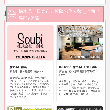
栃木県『日光市』近隣の住み替えに強い
専門家5選
株式会社創美
K-LIVING 株式会社川堀工務店
所在地：栃木県鹿沼市楡木632
所在地：栃木県宇都宮市石井町
2578
急な転勤、結婚や出産、子供の成長な
どのライフステージの変化に伴い ご自
住み替えをご検討中の皆様！！ 損のな
宅、マンションの住み替えを検討され
い住み替えなら、弊社にお任せくださ
ているお悩みの方へ 株式会社創美に
い。 お電話でのお問い合わせはこ
お任せください 電話で相談メール
ちらから ☎ 028-688-0180 地域密着
で相談 対応エリア 鹿沼市、宇都宮
K-LIVING 株式会社川堀工務 ...
市、栃木市を中 ...