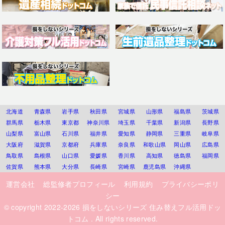
北海道
青森県
岩手県
秋田県
宮城県
山形県
福島県
茨城県
群馬県
栃木県
東京都
神奈川県
埼玉県
千葉県
新潟県
長野県
山梨県
富山県
石川県
福井県
愛知県
静岡県
三重県
岐阜県
大阪府
滋賀県
京都府
兵庫県
奈良県
和歌山県
岡山県
広島県
鳥取県
島根県
山口県
愛媛県
香川県
高知県
徳島県
福岡県
佐賀県
熊本県
大分県
長崎県
宮崎県
鹿児島県
沖縄県
運営会社
総監修者プロフィール
利用規約
プライバシーポリ
シー
© copyright 2022-2026
損をしないシリーズ 住み替えフル活用ドッ
トコム
. All rights reserved.